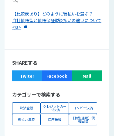
い。
【比較表あり】どのように後払いを選ぶ？
自社債権型と債権保証型後払いの違いについて
</a>
SHAREする
Twiter
Facebook
Mail
カテゴリーで検索する
クレジットカー
決済全般
コンビニ決済
ド決済
【特別連載】債
後払い決済
口座振替
権回収