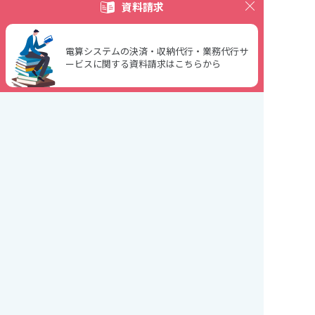
資料請求
サービス
はじめての方へ
電算システムの決済・収納代行・業務代行サ
4つの安心
ービスに関する資料請求はこちらから
導入事例
お悩み解決
導入の流れ
よくある質問
ニュース
furi_comシリーズ
お試し版お申し込み
ご契約中の方
用語集
決済のマメ知識