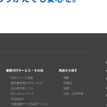
業務代行サービス・その他
用途から探す
DSKスマート送金
物販
請求書作成代行サービス
利用料
払込票印刷ソフト
会費
furi_comシリーズ
公金・公共料金
Biz@gent
口座振替データ伝送サービス