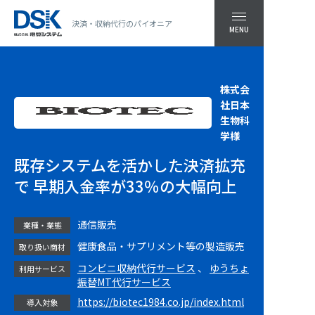
決済・収納代行のパイオニア
MENU
株式会
社日本
生物科
学様
既存システムを活かした決済拡充
で 早期入金率が33％の大幅向上
通信販売
業種・業態
健康食品・サプリメント等の製造販売
取り扱い商材
コンビニ収納代行サービス
、
ゆうちょ
利用サービス
振替MT代行サービス
https://biotec1984.co.jp/index.html
導入対象