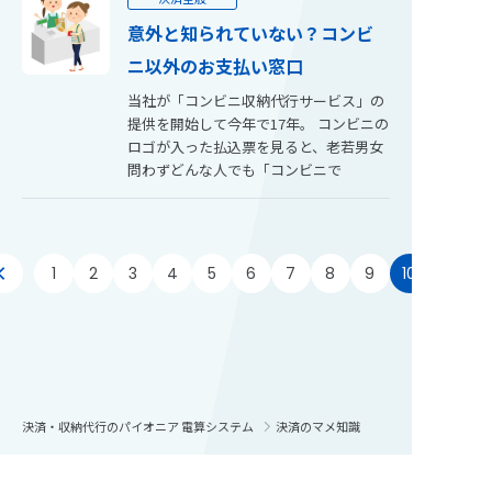
意外と知られていない？コンビ
ニ以外のお支払い窓口
当社が「コンビニ収納代行サービス」の
提供を開始して今年で17年。 コンビニの
ロゴが入った払込票を見ると、老若男女
問わずどんな人でも「コンビニで
1
2
3
4
5
6
7
8
9
10
決済・収納代行のパイオニア 電算システム
決済のマメ知識