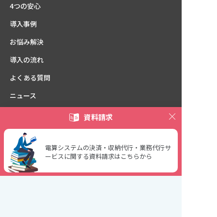
4つの安心
導入事例
お悩み解決
導入の流れ
よくある質問
ニュース
furi_comシリーズ
お試し版お申し込み
資料請求
ご契約中の方
電算システムの決済・収納代行・業務代行サ
ービスに関する資料請求はこちらから
用語集
決済のマメ知識
パートナー募集