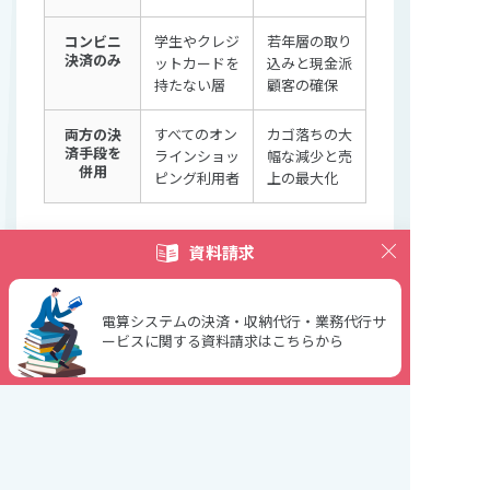
コンビニ
学生やクレジ
若年層の取り
決済のみ
ットカードを
込みと現金派
持たない層
顧客の確保
両方の決
すべてのオン
カゴ落ちの大
済手段を
ラインショッ
幅な減少と売
併用
ピング利用者
上の最大化
資料請求
顧客層の拡大とカゴ落ち防止効果
ECサイトを運営する事業者にとって、多様な
電算システムの決済・収納代行・業務代行サ
決済手段を用意することは、売上を最大化する
ービスに関する資料請求はこちらから
ための基本戦略です。クレジットカード決済と
コンビニ決済の両方を導入することで、異なる
属性を持つ幅広い顧客層を取り込むことが可能
になります。
クレジットカードをメインに利用する社会人層