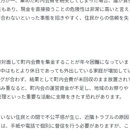
。万が一、集めた町内会費を紛失してしまった場合、誰が責
性もあり、現金を直接扱うことの危険性は非常に高いと言え
が合わないといった事態を招きやすく、住民からの信頼を失
接対面して町内会費を集金することが年々困難になっていま
日中はもとより休日であっても外出している家庭が増加して
ングが合わず、結果として町内会費が未回収のまま放置され
積み重なると、町内会の運営資金が不足し、地域のお祭りや
管理といった重要な活動に支障をきたす恐れがあります。
ていない住民との間で不公平感が生じ、近隣トラブルの原因
には、手紙や電話で個別に督促を行う必要がありますが、こ