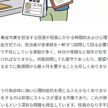
、集金作業を担当する役員や班長にかかる時間的および心理
集金方式では、担当者が各家庭を一軒ずつ訪問して回る必要
校で不在にしている家庭が多く、休日や夜間など相手が在宅
なければなりません。何度訪問しても留守であったり、居留
するまでに数週間から数ヶ月を要することも珍しくありませ
いう行為自体に強い心理的抵抗を感じる人も少なくありませ
いをするのは非常にストレスが溜まる作業であり、これが原
ているという深刻な問題も発生しています。役員のなり手不