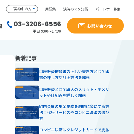
ご契約中の方
用語集
決済のマメ知識
パートナー募集
03-3206-6556
問
お問い合わせ
平日 9:00～17:30
新着記事
口座振替依頼書の正しい書き方とは？印
鑑の押し方や訂正方法を解説
口座振替とは？導入のメリット・デメリ
ットや仕組みを詳しく解説
町内会費の集金業務を劇的に楽にする方
法！代行サービスやコンビニ決済の選び
方
コンビニ決済はクレジットカードで支払