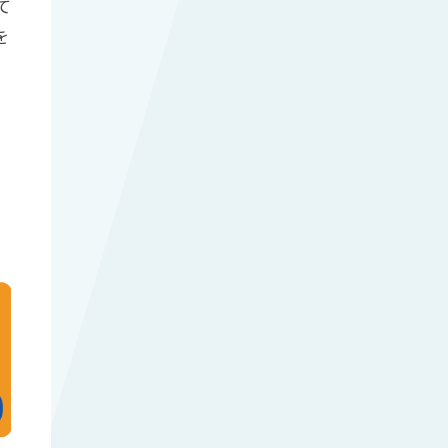
て
を
。